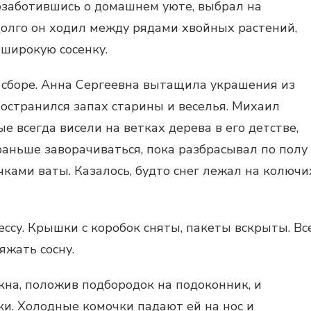
озаботившись о домашнем уюте, выбрал на
олго он ходил между рядами хвойных растений,
широкую сосенку.
в сборе. Анна Сергеевна вытащила украшения из
ространился запах старины и веселья. Михаил
е всегда висели на ветках дерева в его детстве,
аньше заворачиваться, пока разбрасывал по полу
чками ваты. Казалось, будто снег лежал на колючи
ссу. Крышки с коробок сняты, пакеты вскрыты. Вс
яжать сосну.
кна, положив подбородок на подоконник, и
ки. Холодные комочки падают ей на нос и