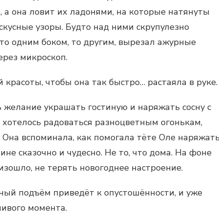
е, а она ловит их ладонями, на которые натянуты
скусные узоры. Будто над ними скрупулезно
 то одним боком, то другим, вырезал ажурные
ерез микроскоп.
 красоты, чтобы она так быстро… растаяла в руке.
ь желание украшать гостиную и наряжать сосну с
 хотелось радоваться разноцветным огонькам,
. Она вспоминала, как помогала тёте Оле наряжат
ине сказочно и чудесно. Не то, что дома. На фоне
оизошло, не терять новогоднее настроение.
ный подъём приведёт к опустошённости, и уже
ливого момента.